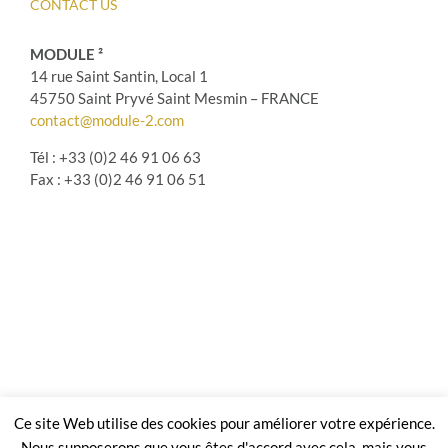
CONTACT US
MODULE ²
14 rue Saint Santin, Local 1
45750 Saint Pryvé Saint Mesmin – FRANCE
contact@module-2.com
Tél : +33 (0)2 46 91 06 63
Fax : +33 (0)2 46 91 06 51
Copyright 2022 Module² |
Mentions légales
| En application du code de la
Ce site Web utilise des cookies pour améliorer votre expérience.
propriété intellectuelle le site, les textes et les photographies sont une
Nous supposerons que vous êtes d'accord avec cela, mais vous
propriété exclusive de Module²