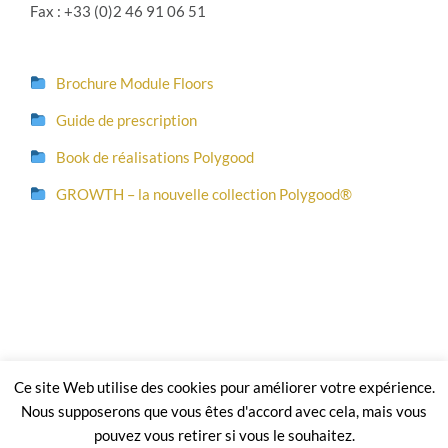
Fax : +33 (0)2 46 91 06 51
Brochure Module Floors
Guide de prescription
Book de réalisations Polygood
GROWTH – la nouvelle collection Polygood®
Copyright 2026 Module² |
Mentions légales et CGV
| En application du
Ce site Web utilise des cookies pour améliorer votre expérience.
code de la propriété intellectuelle le site, les textes et les photographies sont
une propriété exclusive de Module²
Nous supposerons que vous êtes d'accord avec cela, mais vous
pouvez vous retirer si vous le souhaitez.