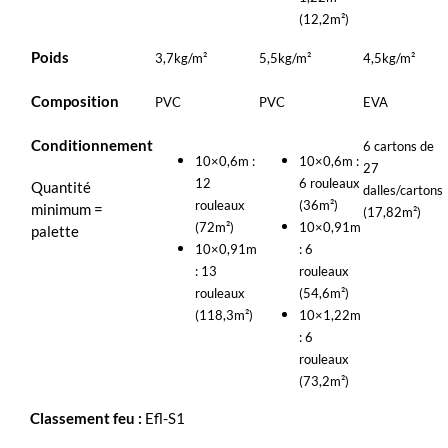
(12,2m²)
Poids
3,7kg/m²
5,5kg/m²
4,5kg/m²
Composition
PVC
PVC
EVA
Conditionnement
6 cartons de
10×0,6m :
10×0,6m :
27
12
6 rouleaux
Quantité
dalles/cartons
rouleaux
(36m²)
minimum =
(17,82m²)
(72m²)
10×0,91m
palette
10×0,91m
: 6
: 13
rouleaux
rouleaux
(54,6m²)
(118,3m²)
10×1,22m
: 6
rouleaux
(73,2m²)
Classement feu :
Efl-S1