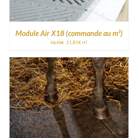
Module Air X18 (commande au m²)
Le
Le
21,85
€
43,70
€
HT
prix
prix
initial
actuel
était :
est :
43,70€.
21,85€.