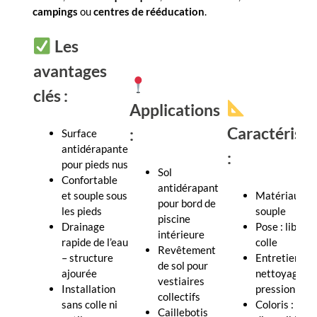
campings
ou
centres de rééducation
.
Les
avantages
clés :
Applications
Caractéristi
:
Surface
antidérapante
:
pour pieds nus
Sol
Confortable
antidérapant
et souple sous
Matériau : P
pour bord de
les pieds
souple
piscine
Drainage
Pose : libre, 
intérieure
rapide de l’eau
colle
Revêtement
– structure
Entretien :
de sol pour
ajourée
nettoyage ha
vestiaires
Installation
pression poss
collectifs
sans colle ni
Coloris :
Caillebotis