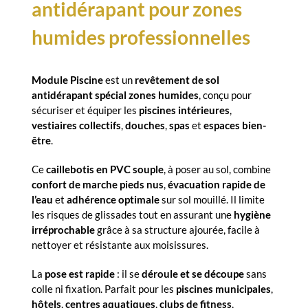
antidérapant pour zones
humides professionnelles
Module Piscine
est un
revêtement de sol
antidérapant spécial zones humides
, conçu pour
sécuriser et équiper les
piscines intérieures
,
vestiaires collectifs
,
douches
,
spas
et
espaces bien-
être
.
Ce
caillebotis en PVC souple
, à poser au sol, combine
confort de marche pieds nus
,
évacuation rapide de
l’eau
et
adhérence optimale
sur sol mouillé. Il limite
les risques de glissades tout en assurant une
hygiène
irréprochable
grâce à sa structure ajourée, facile à
nettoyer et résistante aux moisissures.
La
pose est rapide
: il se
déroule et se découpe
sans
colle ni fixation. Parfait pour les
piscines municipales
,
hôtels
,
centres aquatiques
,
clubs de fitness
,