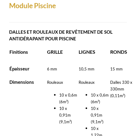
Module Piscine
DALLES ET ROULEAUX DE REVÊTEMENT DE SOL
ANTIDÉRAPANT POUR PISCINE
Finitions
GRILLE
LIGNES
RONDS
Épaisseur
6 mm
10,5 mm
15 mm
Dimensions
Rouleaux
Rouleaux
Dalles 330 x
330mm
10 x 0,6m
10 x 0,6m
(0,11m²)
(6m²)
(6m²)
10 x
10 x
0,91m
0,91m
(9,1m²)
(9,1m²)
10 x
1,22m