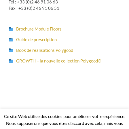
Tél : +33 (0)2 46 91 06 63
Fax : +33 (0)2 46 91 06 51
Brochure Module Floors
Guide de prescription
Book de réalisations Polygood
GROWTH – la nouvelle collection Polygood®
Copyright 2026 Module² |
Mentions légales et CGV
| En application du
Ce site Web utilise des cookies pour améliorer votre expérience.
code de la propriété intellectuelle le site, les textes et les photographies sont
Nous supposerons que vous êtes d'accord avec cela, mais vous
une propriété exclusive de Module²