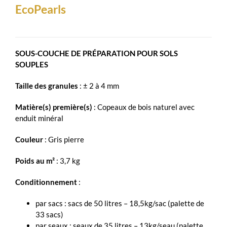
EcoPearls
SOUS-COUCHE DE PRÉPARATION POUR SOLS
SOUPLES
Taille des granules
: ± 2 à 4 mm
Matière(s) première(s)
: Copeaux de bois naturel avec
enduit minéral
Couleur
: Gris pierre
Poids au m²
: 3,7 kg
Conditionnement
:
par sacs : sacs de 50 litres – 18,5kg/sac (palette de
33 sacs)
par seaux : seaux de 35 litres – 13kg/seau (palette