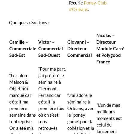
l’écurie
Poney-Club
d’Orléans
.
Quelques réactions :
Nicolas –
Camille –
Victor –
Giovanni –
Directeur
Commerciale
Commercial
Directeur
Module Carré
Sud-Est
Sud-Ouest
Commercial
et Polygood
France
“Pour ma part,
“Le salon
j’ai préféré le
Maison &
séminaire à
Objet m’a
Clermont-
marqué car
Ferrand car
“J’ai adoré le
c’était ma
c’était la
séminaire à
“L’un de mes
première
première fois
Orléans, avec
meilleurs
semaine dans
où on s’est
le “poney
moments est
l’entreprise.
tous
game” pour la
celui du
On a été mis
retrouvés
cohésion et la
lancement