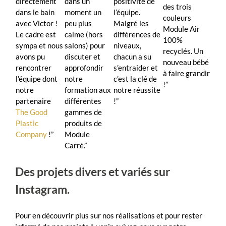
directement
dans un
positivité de
des trois
dans le bain
moment un
l’équipe.
couleurs
avec Victor !
peu plus
Malgré les
Module Air
Le cadre est
calme (hors
différences de
100%
sympa et nous
salons) pour
niveaux,
recyclés. Un
avons pu
discuter et
chacun a su
nouveau bébé
rencontrer
approfondir
s’entraider et
à faire grandir
l’équipe dont
notre
c’est la clé de
!”
notre
formation aux
notre réussite
partenaire
différentes
!”
The Good
gammes de
Plastic
produits de
Company
!”
Module
Carré.”
Des projets divers et variés sur
Instagram.
Pour en découvrir plus sur nos réalisations et pour rester