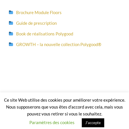
Brochure Module Floors
Guide de prescription
Book de réalisations Polygood
GROWTH – la nouvelle collection Polygood®
Copyright 2026 Module² |
Mentions légales et CGV
| En application du
Ce site Web utilise des cookies pour améliorer votre expérience.
code de la propriété intellectuelle le site, les textes et les photographies sont
une propriété exclusive de Module²
Nous supposerons que vous êtes d'accord avec cela, mais vous
pouvez vous retirer si vous le souhaitez.
YouTube
Instagram
LinkedIn
Facebook
Paramètres des cookies
J'accepte