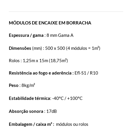
MÓDULOS DE ENCAIXE EM BORRACHA
Espessura / gama
: 8 mm Gama A
Dimensões
(mm) : 500 x 500 (4 módulos = 1m²)
Rolos : 1,25m x 15m (18,75m²)
Resistência ao fogo e aderência :
Efl-S1 / R10
Peso
: 8kg/m²
Estabilidade térmica
: -40ºC / +100ºC
Absorção sonora
: 17dB
Embalagem / caixa m² :
módulos ou rolos