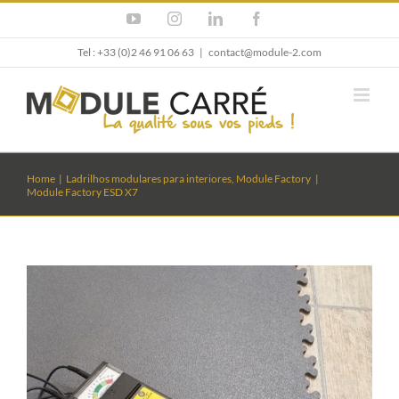
Skip
YouTube
Instagram
LinkedIn
Facebook
to
content
Tel : +33 (0)2 46 91 06 63
|
contact@module-2.com
Home
Ladrilhos modulares para interiores
Module Factory
Module Factory ESD X7