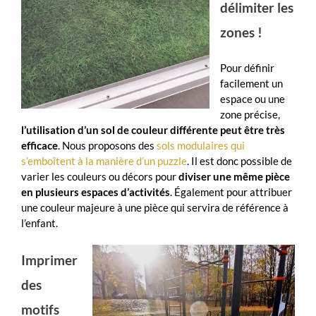
délimiter les
zones !
Pour définir
facilement un
espace ou une
zone précise,
l’utilisation d’un sol de couleur différente peut être très
efficace
. Nous proposons des
sols modulaires qui
s’emboîtent à la manière d’un puzzle
. Il est donc possible de
varier les couleurs ou décors pour
diviser une même pièce
en plusieurs espaces d’activités
. Également pour attribuer
une couleur majeure à une pièce qui servira de référence à
l’enfant.
Imprimer
des
motifs