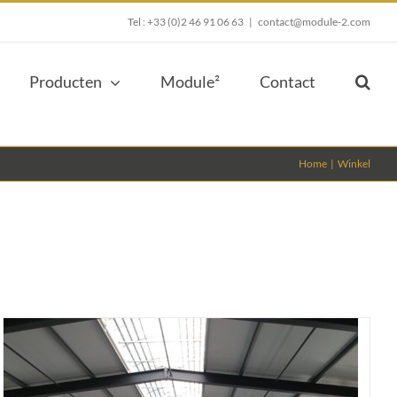
Tel : +33 (0)2 46 91 06 63
|
contact@module-2.com
Producten
Module²
Contact
Home
Winkel