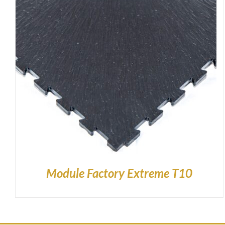
DETAILS
Module Factory Extreme T10