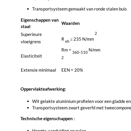
Transportsysteem gemaakt van ronde stalen buis
Eigenschappen van
Waarden
staal
2
Superieure
R
≥ 235 N/mm
vloeigrens
eh
Rm =
N/mm
360-510
Elasticiteit
2
Extensie minimaal
EEN = 20%
Oppervlakteafwerking:
Wit gelakte aluminium profielen voor een gladde en
Transportsysteem zwart geverfd met tweecomponen
Technische eigenschappen :
Hoogte-aanduiding op palen