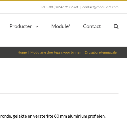
Tel : +33 (0)2 46 91 06 63
|
contact@module-2.com
Producten
Module²
Contact
Home
Modulaire vloertegels voor binnen
Draagbare tennispalen
ronde, gelakte en versterkte 80 mm aluminium profielen.